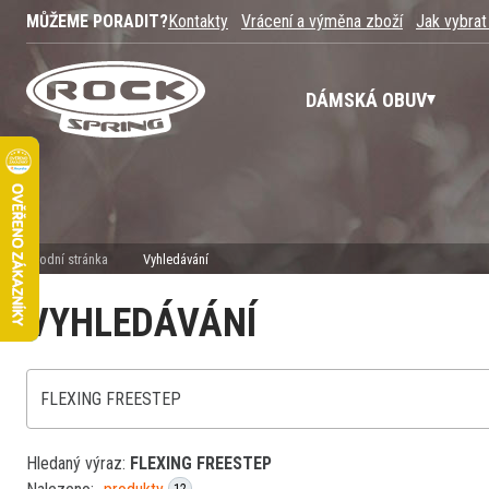
MŮŽEME PORADIT?
Kontakty
Vrácení a výměna zboží
Jak vybrat
DÁMSKÁ OBUV
Úvodní stránka
Vyhledávání
VYHLEDÁVÁNÍ
Hledaný výraz:
FLEXING FREESTEP