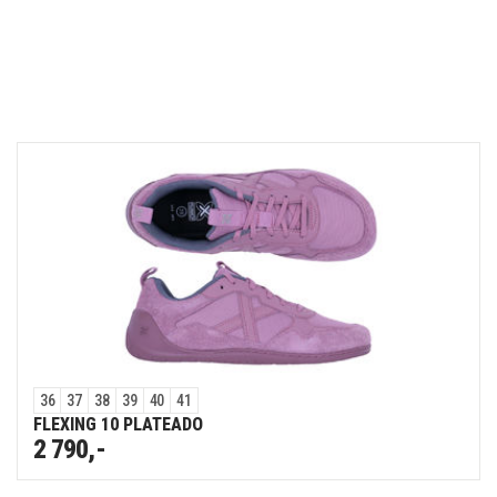
36
37
38
39
40
41
FLEXING 10 PLATEADO
2 790,-