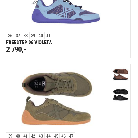
36
37
38
39
40
41
FREESTEP 06 VIOLETA
2 790,-
39
40
41
42
43
44
45
46
47