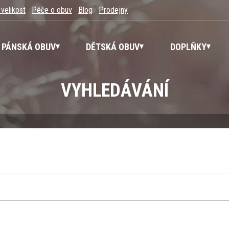
 velikost
Péče o obuv
Blog
Prodejny
PÁNSKÁ OBUV
DĚTSKÁ OBUV
DOPLŇKY
VYHLEDÁVÁNÍ