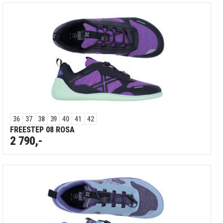
36
37
38
39
40
41
42
FREESTEP 08 ROSA
2 790,-