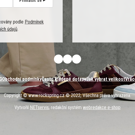
Přihlásit se
covány podle
Podmínek
ích údajů
.
G
Obchodní podmínky
Často kladené dotazy
Jak vybrat velikost
Vrác
Copyright © www.rockspring.cz © 2022, Všechna práva vyhrazena.
Vytvořil
NETservis
, redakční systém
webredakce e-shop