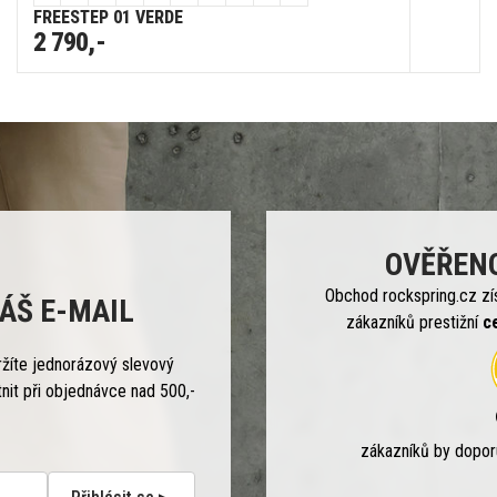
FREESTEP 01 VERDE
2 790,-
OVĚŘEN
Obchod rockspring.cz zí
ÁŠ E-MAIL
zákazníků prestižní
c
ržíte jednorázový slevový
tnit při objednávce nad 500,-
zákazníků by dopo