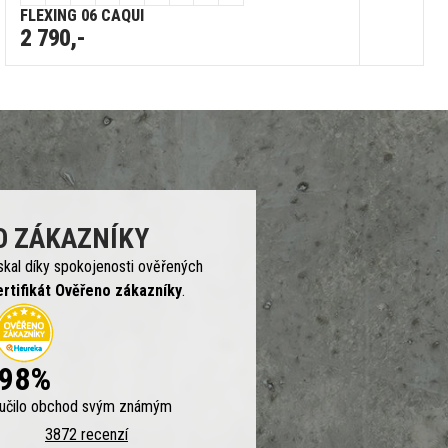
FLEXING 06 CAQUI
2 790,-
O ZÁKAZNÍKY
skal díky spokojenosti ověřených
ertifikát Ověřeno zákazníky
.
98%
ručilo obchod svým známým
3872 recenzí