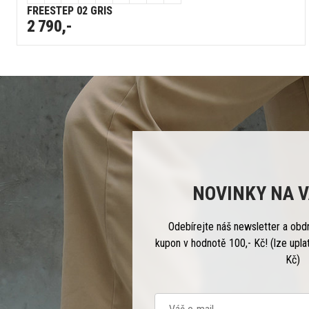
FREESTEP 02 GRIS
2 790,-
NOVINKY NA V
Odebírejte náš newsletter a obd
kupon v hodnotě 100,- Kč! (lze upla
Kč)