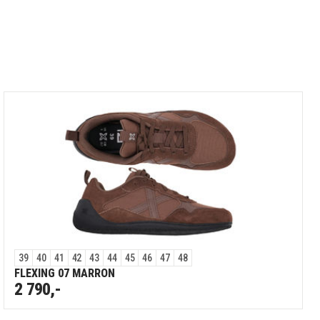
39
40
41
42
43
44
45
46
47
48
FLEXING 07 MARRON
2 790,-