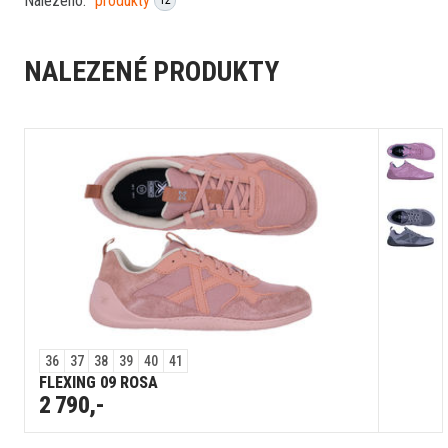
Nalezeno:
produkty
12
NALEZENÉ PRODUKTY
36
37
38
39
40
41
FLEXING 09 ROSA
2 790,-