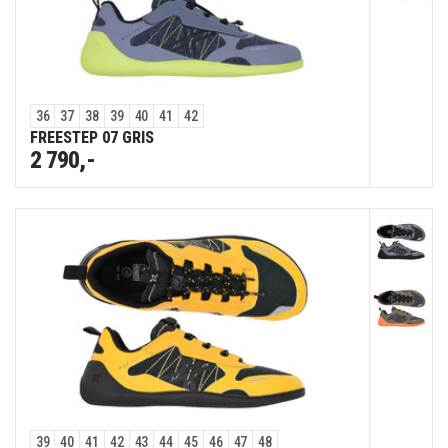
36
37
38
39
40
41
42
FREESTEP 07 GRIS
2 790,-
39
40
41
42
43
44
45
46
47
48