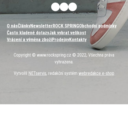
O nás
Články
Newsletter
ROCK SPRING
Obchodní podmínky
Často kladené dotazy
Jak vybrat velikost
Vrácení a výměna zboží
Prodejny
Kontakty
Copyright © www.rockspring.cz © 2022, Všechna práva
vyhrazena.
Vytvořil
NETservis
, redakční systém
webredakce e-shop