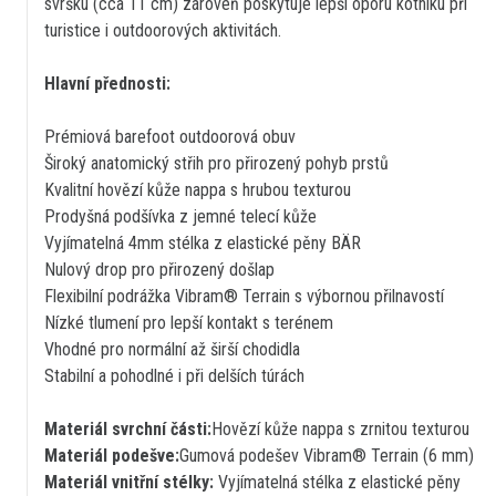
svršku (cca 11 cm) zároveň poskytuje lepší oporu kotníku při
turistice i outdoorových aktivitách.
Hlavní přednosti:
Prémiová barefoot outdoorová obuv
Široký anatomický střih pro přirozený pohyb prstů
Kvalitní hovězí kůže nappa s hrubou texturou
Prodyšná podšívka z jemné telecí kůže
Vyjímatelná 4mm stélka z elastické pěny BÄR
Nulový drop pro přirozený došlap
Flexibilní podrážka Vibram® Terrain s výbornou přilnavostí
Nízké tlumení pro lepší kontakt s terénem
Vhodné pro normální až širší chodidla
Stabilní a pohodlné i při delších túrách
Materiál svrchní části:
Hovězí kůže nappa s zrnitou texturou
Materiál podešve:
Gumová podešev Vibram® Terrain (6 mm)
Materiál vnitřní stélky:
Vyjímatelná stélka z elastické pěny