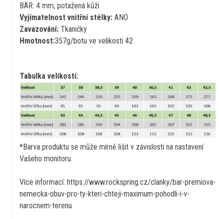
BÄR: 4 mm, potažená kůží
Vyjímatelnost vnitřní stélky:
ANO
Zavazování:
Tkaničky
Hmotnost:
357g/botu ve velikosti 42
Tabulka velikostí:
*Barva produktu se může mírně lišit v závislosti na nastavení
Vašeho monitoru.
Více informací: https://www.rockspring.cz/clanky/bar-premiova-
nemecka-obuv-pro-ty-kteri-chteji-maximum-pohodli-i-v-
narocnem-terenu