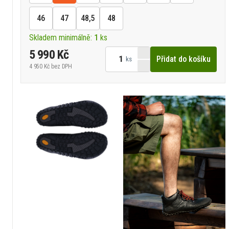
46
47
48,5
48
Skladem minimálně:
1
ks
5 990 Kč
Přidat do košíku
ks
4 950 Kč
bez DPH