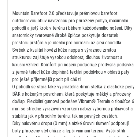
Mountain Barefoot 2.0 představuje prémiovou barefoot
outdoorovou obuv navrženou pro přirozený pohyb, maximální
pohodlí a jistý krok v terénu i během každodenního nošení. Díky
anatomicky tvarované široké špičce poskytuje dostatek
prostoru prstům a je ideální pro normální až širší chodidla.
Svršek z kvalitní hovězí kůže nappa s výraznou zrnitou
strukturou zajišťuje vysokou odolnost, dlouhou životnost a
luxusní vzhled. Komfort při nošení podporuje prodyšná podšívka
z jemné telecí kůže doplněná textilní podšívkou v oblasti paty
pro ještě příjemnější pocit při chůzi.
O pohodlí se stará také vyjímatelná 4mm stélka z elastické pěny
BÄR s koženým povrchem, která poskytuje měkký a přirozený
došlap. Flexibilní gumová podešev Vibram® Terrain o tloušťce 6
mm se středně výrazným vzorkem nabízí výbornou přilnavost a
stabilitu jak v přírodním terénu, tak na pevných cestách.
Díky nulovému dropu (0 mm) a nízké úrovni tlumení podporují
boty přirozený styl chůze a lepší vnímání terénu. Vyšší střih