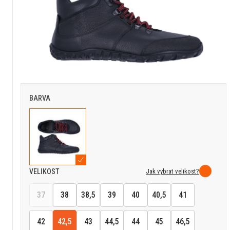
BARVA
Jak vybrat velikost?
VELIKOST
37
38
38,5
39
40
40,5
41
42
42,5
43
44,5
44
45
46,5