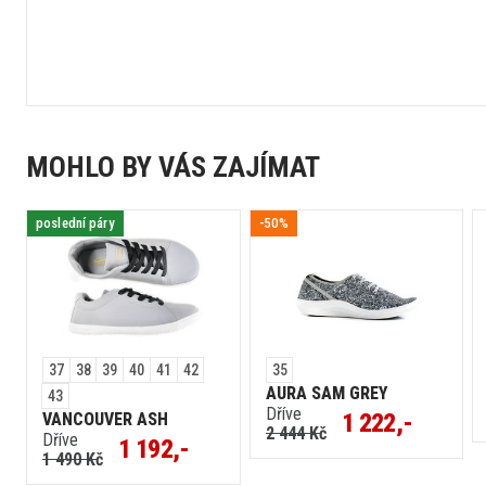
MOHLO BY VÁS ZAJÍMAT
poslední páry
-50%
37
38
39
40
41
42
35
AURA SAM GREY
43
Dříve
1 222,-
VANCOUVER ASH
2 444 Kč
Dříve
1 192,-
1 490 Kč