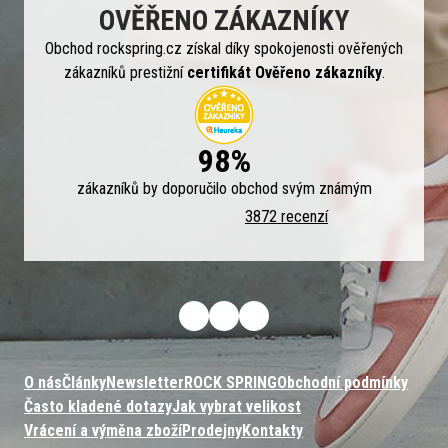
OVĚŘENO ZÁKAZNÍKY
Obchod rockspring.cz získal díky spokojenosti ověřených
zákazníků prestižní
certifikát Ověřeno zákazníky
.
98%
zákazníků by doporučilo obchod svým známým
3872 recenzí
O nás
Články
Newsletter
ROCK SPRING
Obchodní podmínky
Často kladené dotazy
Jak vybrat velikost
Vrácení a výměna zboží
Prodejny
Kontakty