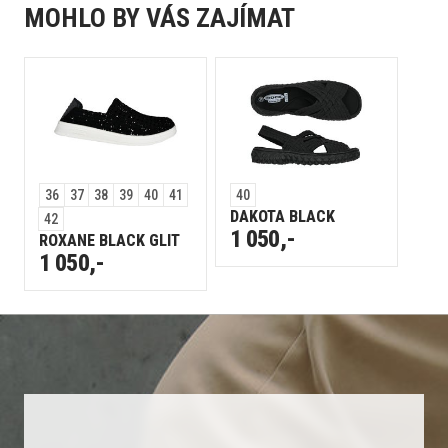
MOHLO BY VÁS ZAJÍMAT
36
37
38
39
40
41
40
DAKOTA BLACK
42
1 050,-
ROXANE BLACK GLIT
1 050,-