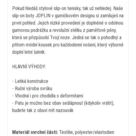
Pokud hledáš stylové slip-on tenisky, tak už nehledej. Naše
slip-on boty JOPLIN v gumičkovém designu si zamiluješ na
první pohled. Jejich nízké provedení je doplněné o odolnou
gumovou podrážku a revoluční stélku z paměťové pěny,
která se přizpůsobí Tvojí noze. Jedná se tak o pohodlný a
přitom módní kousek pro každodenní nošení, který výborně
doplní letní šatník.
HLAVNÍ VÝHODY:
- Lehká konstrukce
- Ruční výroba svršku
- Vhodná i pro chodidla s deformitami
- Patu je možno bez obav sešlápnout (kdykoliv vrátit),
budete tak z obuvi mít nazouvák
Materiál svrchní části:
Textilie, polyester/elastodien