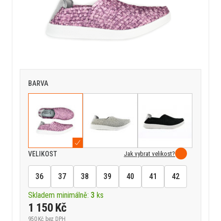
BARVA
Jak vybrat velikost?
VELIKOST
36
37
38
39
40
41
42
Skladem minimálně:
3
ks
1 150 Kč
950 Kč
bez DPH