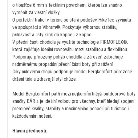
o tloušťce 6 mm s textilním povrchem, kterou lze snadno
vyměnit za vlastní vložky.
O perfektní trakci v terénu se stará podešev HikeTec vyvinutá
ve spolupráci s Vibram®. Poskytuje výbornou stabilitu,
přilnavost a jistý krok do kopce i z kopce.
V přední části chodidla je využita technologie FIRMOFLEX®,
která zajišťuje ideální rovnováhu mezi stabilitou a flexibilitou.
Podporuje přirozený pohyb chodidla a zároveň zabraňuje
nadměrnému propadání přední části boty při zatížení.
Díky nulovému dropu podporuje model Bergkomfort přirozené
držení těla a zdravější styl chůze.
Model Bergkomfort patří mezi nejkomfortnější outdoorové boty
značky BÄR a je ideální volbou pro všechny, kteří hledají spojení
prémiové kvality, stability a maximálního pohodlí při turistice i
každodenním nošení.
Hlavní přednosti: