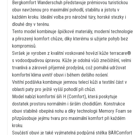
Bergkomfort Wanderschuh představuje prémiovou turistickou
obuv navrženou pro maximální pohodlí, stabilitu a jistotu v
každém kroku. Ideální volba pro náročné túry, horské stezky i
dlouhé dny v terénu.
Tento model kombinuje špičkové materiály, moderní technologie
a přirozený komfort chůze, díky kterému si užijete pohyb bez
kompromisů.
Svršek je vyroben z kvalitní voskované hovězí kůže terracare®
s vodoodpudivou úpravou. Kůže je odolná vůči znečištění, velmi
trvanlivá a zároveň příjemně prodyšná, což pomáhá udržovat
komfortní klima uvnitř obuvi i během delšího nošení.
Vnitřní podšívka kombinuje jemnou telecí kůži a textilní část v
oblasti paty pro ještě vyšší pohodlí při chůzi.
Model nabízí komfortní šíři H (Comfort), která poskytuje
dostatek prostoru normálním i širším chodidlům. Konstrukce
obuvi stabilně obepíná nohu a díky technologii Memory Foam se
přizpůsobuje jejímu tvaru pro maximální komfort při každém
kroku.
Součástí obuvi je také vyjímatelná podpůrná stélka BÄRComfort