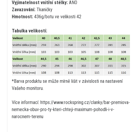
Vyjímatelnost vnitřní stélky:
ANO
Zavazování:
Tkaničky
Hmotnost:
436g/botu ve velikosti 42
Tabulka velikostí:
*Barva produktu se může mírně lišit v závislosti na nastavení
Vašeho monitoru.
Více informací: https://www.rockspring.cz/clanky/bar-premiova-
nemecka-obuv-pro-ty-kteri-chteji-maximum-pohodli-i-v-
narocnem-terenu