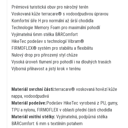
Prémiová turistická obuv pro náročný terén
Voskovaná kůže terracare® s vodoodpudivou úpravou
Komfortní šíře H pro normální až širší chodidla
Technologie Memory Foam pro maximální pohodlí
Vyjímatelná 6mm stélka BÄRComfort
HikeTec podešev s technologií Vibram®
FIRMOFLEX® systém pro stabilitu a flexibilitu
Nulový drop pro přirozený styl chůze
Vysoká úroveň tlumení pro pohodlí i na dlouhých trasách
Výborná přilnavost a jistý krok v terénu
Materiál svrchní části:
terracare® voskovaná hovězí kůže
nappa, vodoodpudivá
Materiál podešve:
Podešev HikeTec vyrobená z PU, gumy,
TPU a nylonu, FIRMOFLEX v oblasti přední části chodidla
Materiál vnitřní stélky:
Vyjímatelná, podpůrná stélka
BÄRComfort: 6 mm s textilním potahem