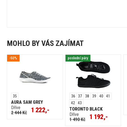
MOHLO BY VÁS ZAJÍMAT
-50%
poslední páry
35
36
37
38
39
40
41
AURA SAM GREY
42
43
Dříve
1 222,-
TORONTO BLACK
2 444 Kč
Dříve
1 192,-
1 490 Kč