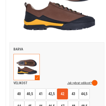
BARVA
Jak vybrat velikost?
VELIKOST
40
40,5
41
42,5
42
43
44,5