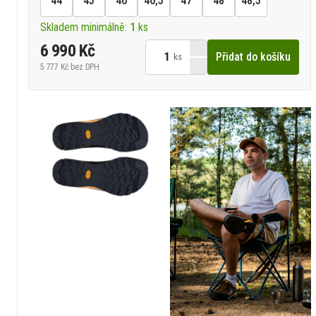
44
45
46
46,5
47
48
48,5
Skladem minimálně:
1
ks
6 990 Kč
Přidat do košíku
ks
5 777 Kč
bez DPH