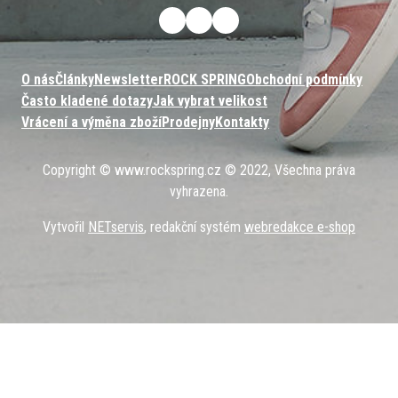
O nás
Články
Newsletter
ROCK SPRING
Obchodní podmínky
Často kladené dotazy
Jak vybrat velikost
Vrácení a výměna zboží
Prodejny
Kontakty
Copyright © www.rockspring.cz © 2022, Všechna práva
vyhrazena.
Vytvořil
NETservis
, redakční systém
webredakce e-shop