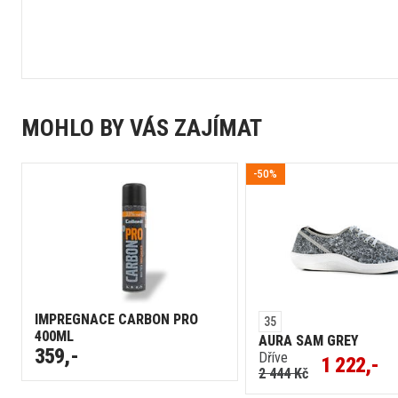
MOHLO BY VÁS ZAJÍMAT
-50%
IMPREGNACE CARBON PRO
35
400ML
AURA SAM GREY
359,-
Dříve
1 222,-
2 444 Kč