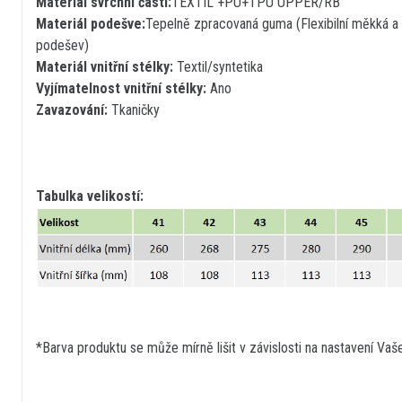
Materiál svrchní části:
TEXTIL +PU+TPU UPPER/RB
Materiál podešve:
Tepelně zpracovaná guma (Flexibilní měkká a 
podešev)
Materiál vnitřní stélky:
Textil/syntetika
Vyjímatelnost vnitřní stélky:
Ano
Zavazování:
Tkaničky
Tabulka velikostí:
*Barva produktu se může mírně lišit v závislosti na nastavení Vaš