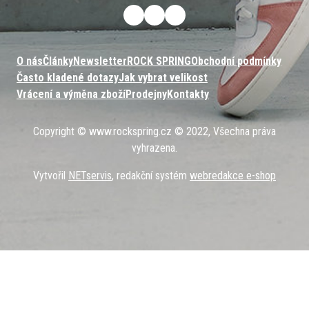
O nás
Články
Newsletter
ROCK SPRING
Obchodní podmínky
Často kladené dotazy
Jak vybrat velikost
Vrácení a výměna zboží
Prodejny
Kontakty
Copyright © www.rockspring.cz © 2022, Všechna práva
vyhrazena.
Vytvořil
NETservis
, redakční systém
webredakce e-shop