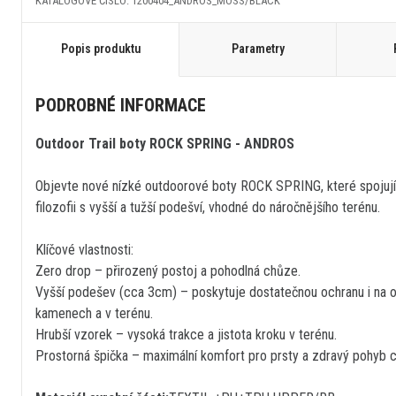
KATALOGOVÉ ČÍSLO: 1200404_ANDROS_MOSS/BLACK
Popis produktu
Parametry
PODROBNÉ INFORMACE
Outdoor Trail boty ROCK SPRING - ANDROS
Objevte nové nízké outdoorové boty ROCK SPRING, které spojují
filozofii s vyšší a tužší podešví, vhodné do náročnějšího terénu.
Klíčové vlastnosti:
Zero drop – přirozený postoj a pohodlná chůze.
Vyšší podešev (cca 3cm) – poskytuje dostatečnou ochranu i na 
kamenech a v terénu.
Hrubší vzorek – vysoká trakce a jistota kroku v terénu.
Prostorná špička – maximální komfort pro prsty a zdravý pohyb c