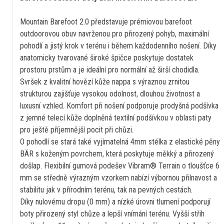
Mountain Barefoot 2.0 představuje prémiovou barefoot
outdoorovou obuv navrženou pro přirozený pohyb, maximální
pohodlí a jistý krok v terénu i během každodenního nošení. Díky
anatomicky tvarované široké špičce poskytuje dostatek
prostoru prstům a je ideální pro normální až širší chodidla.
Svršek z kvalitní hovězí kůže nappa s výraznou zrnitou
strukturou zajišťuje vysokou odolnost, dlouhou životnost a
luxusní vzhled. Komfort při nošení podporuje prodyšná podšívka
z jemné telecí kůže doplněná textilní podšívkou v oblasti paty
pro ještě příjemnější pocit při chůzi.
O pohodlí se stará také vyjímatelná 4mm stélka z elastické pěny
BÄR s koženým povrchem, která poskytuje měkký a přirozený
došlap. Flexibilní gumová podešev Vibram® Terrain o tloušťce 6
mm se středně výrazným vzorkem nabízí výbornou přilnavost a
stabilitu jak v přírodním terénu, tak na pevných cestách.
Díky nulovému dropu (0 mm) a nízké úrovni tlumení podporují
boty přirozený styl chůze a lepší vnímání terénu. Vyšší střih