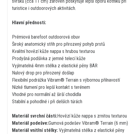
svršku (cca 11 cm) zároveň poskytuje lepší oporu kotníku při
turistice i outdoorových aktivitách.
Hlavní přednosti:
Prémiová barefoot outdoorová obuv
Široký anatomický střih pro přirozený pohyb prstů
Kvalitní hovězí kůže nappa s hrubou texturou
Prodyšná podšívka z jemné telecí kůže
Vyjímatelná 4mm stélka z elastické pěny BÄR
Nulový drop pro přirozený došlap
Flexibilní podrážka Vibram® Terrain s výbornou přilnavostí
Nízké tlumení pro lepší kontakt s terénem
Vhodné pro normální až širší chodidla
Stabilní a pohodlné i při delších túrách
Materiál svrchní části:
Hovězí kůže nappa s zrnitou texturou
Materiál podešve:
Gumová podešev Vibram® Terrain (6 mm)
Materiál vnitřní stélky:
Vyjímatelná stélka z elastické pěny