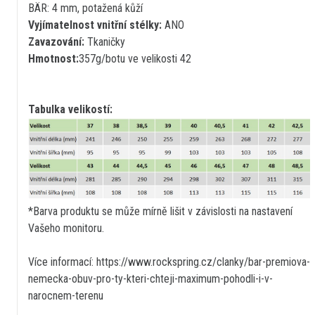
BÄR: 4 mm, potažená kůží
Vyjímatelnost vnitřní stélky:
ANO
Zavazování:
Tkaničky
Hmotnost:
357g/botu ve velikosti 42
Tabulka velikostí:
*Barva produktu se může mírně lišit v závislosti na nastavení
Vašeho monitoru.
Více informací: https://www.rockspring.cz/clanky/bar-premiova-
nemecka-obuv-pro-ty-kteri-chteji-maximum-pohodli-i-v-
narocnem-terenu