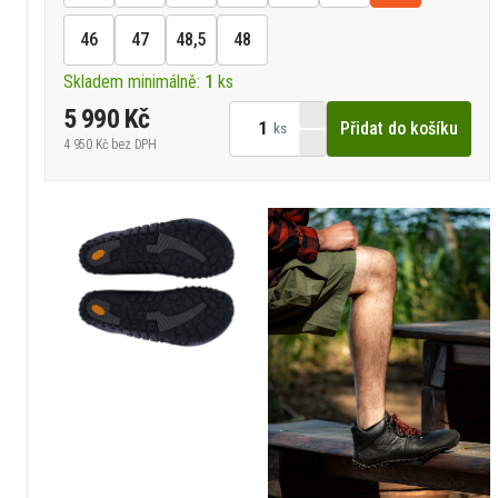
46
47
48,5
48
Skladem minimálně:
1
ks
5 990 Kč
Přidat do košíku
ks
4 950 Kč
bez DPH