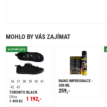
MOHLO BY VÁS ZAJÍMAT
poslední páry
NANO IMPREGNACE -
36
37
38
39
40
41
300 ML
42
43
259,-
TORONTO BLACK
Dříve
1 192,-
1 490 Kč