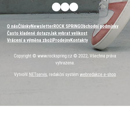
O nás
Články
Newsletter
ROCK SPRING
Obchodní podmínky
Často kladené dotazy
Jak vybrat velikost
Vrácení a výměna zboží
Prodejny
Kontakty
Copyright © www.rockspring.cz © 2022, Všechna práva
vyhrazena.
Vytvořil
NETservis
, redakční systém
webredakce e-shop