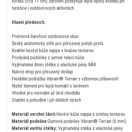
svršku (cca 11 cm) zároveň poskytuje lepší oporu kotníku při
turistice i outdoorových aktivitách.
Hlavní přednosti:
Prémiová barefoot outdoorová obuv
Široký anatomický střih pro přirozený pohyb prstů
Kvalitní hovězí kůže nappa s hrubou texturou
Prodyšná podšívka z jemné telecí kůže
Vyjímatelná 4mm stélka z elastické pěny BÄR
Nulový drop pro přirozený došlap
Flexibilní podrážka Vibram® Terrain s výbornou přilnavostí
Nízké tlumení pro lepší kontakt s terénem
Vhodné pro normální až širší chodidla
Stabilní a pohodlné i při delších túrách
Materiál svrchní části:
Hovězí kůže nappa s zrnitou texturou
Materiál podešve:
Gumová podešev Vibram® Terrain (6 mm)
Materiál vnitřní stélky:
Vyjímatelná stélka z elastické pěny