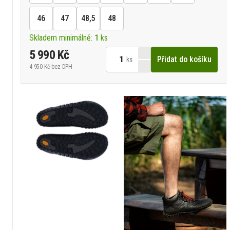
46
47
48,5
48
Skladem minimálně:
1
ks
5 990 Kč
Přidat do košíku
ks
4 950 Kč
bez DPH