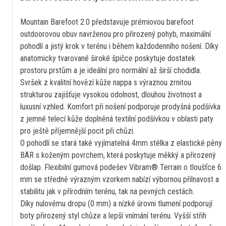
Mountain Barefoot 2.0 představuje prémiovou barefoot
outdoorovou obuv navrženou pro přirozený pohyb, maximální
pohodlí a jistý krok v terénu i během každodenního nošení. Díky
anatomicky tvarované široké špičce poskytuje dostatek
prostoru prstům a je ideální pro normální až širší chodidla.
Svršek z kvalitní hovězí kůže nappa s výraznou zrnitou
strukturou zajišťuje vysokou odolnost, dlouhou životnost a
luxusní vzhled. Komfort při nošení podporuje prodyšná podšívka
z jemné telecí kůže doplněná textilní podšívkou v oblasti paty
pro ještě příjemnější pocit při chůzi.
O pohodlí se stará také vyjímatelná 4mm stélka z elastické pěny
BÄR s koženým povrchem, která poskytuje měkký a přirozený
došlap. Flexibilní gumová podešev Vibram® Terrain o tloušťce 6
mm se středně výrazným vzorkem nabízí výbornou přilnavost a
stabilitu jak v přírodním terénu, tak na pevných cestách.
Díky nulovému dropu (0 mm) a nízké úrovni tlumení podporují
boty přirozený styl chůze a lepší vnímání terénu. Vyšší střih