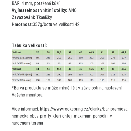
BÄR: 4 mm, potažená kůží
Vyjímatelnost vnitřní stélky:
ANO
Zavazování:
Tkaničky
Hmotnost:
357g/botu ve velikosti 42
Tabulka velikostí:
*Barva produktu se může mírně lišit v závislosti na nastavení
Vašeho monitoru.
Více informací: https://www.rockspring.cz/clanky/bar-premiova-
nemecka-obuv-pro-ty-kteri-chteji-maximum-pohodli-i-v-
narocnem-terenu