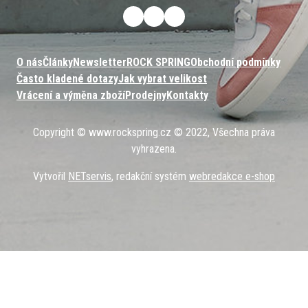
O nás
Články
Newsletter
ROCK SPRING
Obchodní podmínky
Často kladené dotazy
Jak vybrat velikost
Vrácení a výměna zboží
Prodejny
Kontakty
Copyright © www.rockspring.cz © 2022, Všechna práva
vyhrazena.
Vytvořil
NETservis
, redakční systém
webredakce e-shop