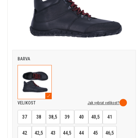
BARVA
Jak vybrat velikost?
VELIKOST
37
38
38,5
39
40
40,5
41
42
42,5
43
44,5
44
45
46,5