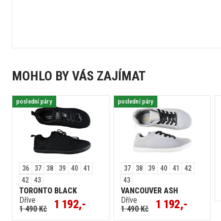
MOHLO BY VÁS ZAJÍMAT
poslední páry
poslední páry
36
37
38
39
40
41
37
38
39
40
41
42
42
43
43
TORONTO BLACK
VANCOUVER ASH
Dříve
Dříve
1 192,-
1 192,-
1 490 Kč
1 490 Kč