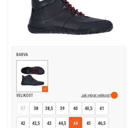
BARVA
Jak vybrat velikost?
VELIKOST
37
38
38,5
39
40
40,5
41
42
42,5
43
44,5
44
45
46,5