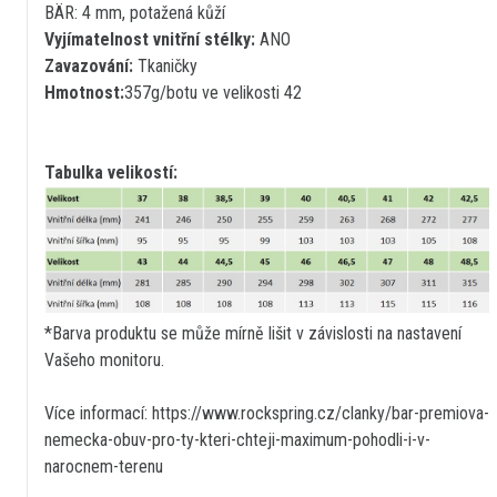
BÄR: 4 mm, potažená kůží
Vyjímatelnost vnitřní stélky:
ANO
Zavazování:
Tkaničky
Hmotnost:
357g/botu ve velikosti 42
Tabulka velikostí:
*Barva produktu se může mírně lišit v závislosti na nastavení
Vašeho monitoru.
Více informací: https://www.rockspring.cz/clanky/bar-premiova-
nemecka-obuv-pro-ty-kteri-chteji-maximum-pohodli-i-v-
narocnem-terenu