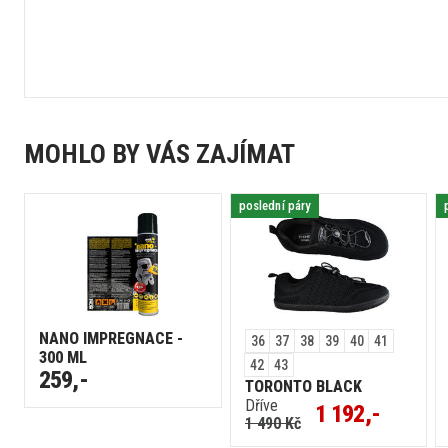
MOHLO BY VÁS ZAJÍMAT
poslední páry
NANO IMPREGNACE -
36
37
38
39
40
41
300 ML
42
43
259,-
TORONTO BLACK
Dříve
1 192,-
1 490 Kč