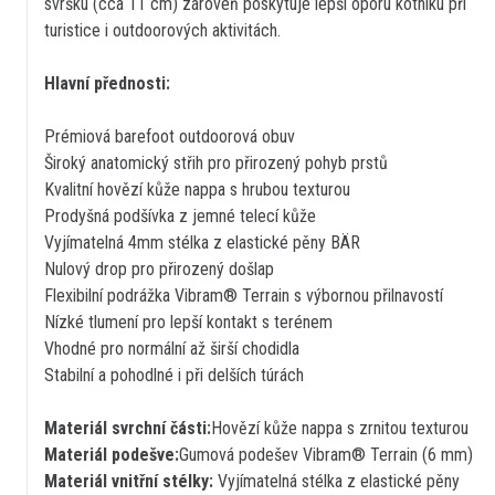
svršku (cca 11 cm) zároveň poskytuje lepší oporu kotníku při
turistice i outdoorových aktivitách.
Hlavní přednosti:
Prémiová barefoot outdoorová obuv
Široký anatomický střih pro přirozený pohyb prstů
Kvalitní hovězí kůže nappa s hrubou texturou
Prodyšná podšívka z jemné telecí kůže
Vyjímatelná 4mm stélka z elastické pěny BÄR
Nulový drop pro přirozený došlap
Flexibilní podrážka Vibram® Terrain s výbornou přilnavostí
Nízké tlumení pro lepší kontakt s terénem
Vhodné pro normální až širší chodidla
Stabilní a pohodlné i při delších túrách
Materiál svrchní části:
Hovězí kůže nappa s zrnitou texturou
Materiál podešve:
Gumová podešev Vibram® Terrain (6 mm)
Materiál vnitřní stélky:
Vyjímatelná stélka z elastické pěny