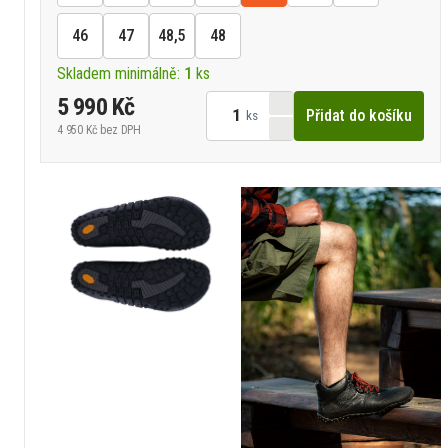
46
47
48,5
48
Skladem minimálně:
1
ks
5 990 Kč
Přidat do košíku
ks
4 950 Kč
bez DPH