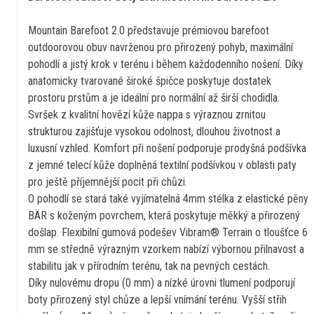
Mountain Barefoot 2.0 představuje prémiovou barefoot
outdoorovou obuv navrženou pro přirozený pohyb, maximální
pohodlí a jistý krok v terénu i během každodenního nošení. Díky
anatomicky tvarované široké špičce poskytuje dostatek
prostoru prstům a je ideální pro normální až širší chodidla.
Svršek z kvalitní hovězí kůže nappa s výraznou zrnitou
strukturou zajišťuje vysokou odolnost, dlouhou životnost a
luxusní vzhled. Komfort při nošení podporuje prodyšná podšívka
z jemné telecí kůže doplněná textilní podšívkou v oblasti paty
pro ještě příjemnější pocit při chůzi.
O pohodlí se stará také vyjímatelná 4mm stélka z elastické pěny
BÄR s koženým povrchem, která poskytuje měkký a přirozený
došlap. Flexibilní gumová podešev Vibram® Terrain o tloušťce 6
mm se středně výrazným vzorkem nabízí výbornou přilnavost a
stabilitu jak v přírodním terénu, tak na pevných cestách.
Díky nulovému dropu (0 mm) a nízké úrovni tlumení podporují
boty přirozený styl chůze a lepší vnímání terénu. Vyšší střih