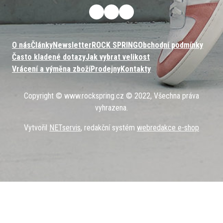
O nás
Články
Newsletter
ROCK SPRING
Obchodní podmínky
Často kladené dotazy
Jak vybrat velikost
Vrácení a výměna zboží
Prodejny
Kontakty
Copyright © www.rockspring.cz © 2022, Všechna práva
vyhrazena.
Vytvořil
NETservis
, redakční systém
webredakce e-shop