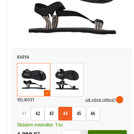
BARVA
Jak vybrat velikost?
VELIKOST
41
42
43
44
45
46
Skladem minimálně:
1
ks