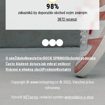
98%
zákazníků by doporučilo obchod svým známým
3872 recenzí
O nás
Články
Newsletter
ROCK SPRING
Obchodní podmínky
Často kladené dotazy
Jak vybrat velikost
Vrácení a výměna zboží
Prodejny
Kontakty
Copyright © www.rockspring.cz © 2022, Všechna práva
vyhrazena.
Vytvořil
NETservis
, redakční systém
webredakce e-shop