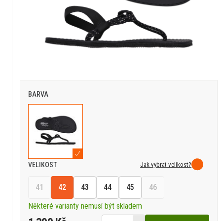
BARVA
Jak vybrat velikost?
VELIKOST
41
42
43
44
45
46
Některé varianty nemusí být skladem