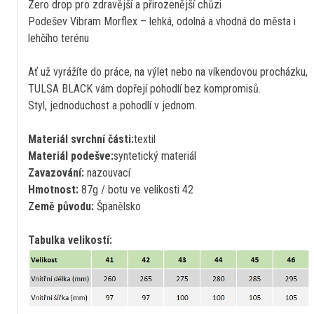
Zero drop pro zdravější a přirozenější chůzi
Podešev Vibram Morflex – lehká, odolná a vhodná do města i
lehčího terénu
Ať už vyrážíte do práce, na výlet nebo na víkendovou procházku,
TULSA BLACK vám dopřejí pohodlí bez kompromisů.
Styl, jednoduchost a pohodlí v jednom.
Materiál svrchní části:
textil
Materiál podešve:
syntetický materiál
Zavazování:
nazouvací
Hmotnost:
87g / botu ve velikosti 42
Země původu:
Španělsko
Tabulka velikostí: