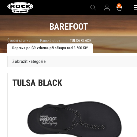
0
BAREFOOT
Úvodní stránka
Pánská obuv
TULSA BLACK
Doprava po ČR zdarma při nákupu nad 3 500 Kč!
Zobrazit kategorie
TULSA BLACK