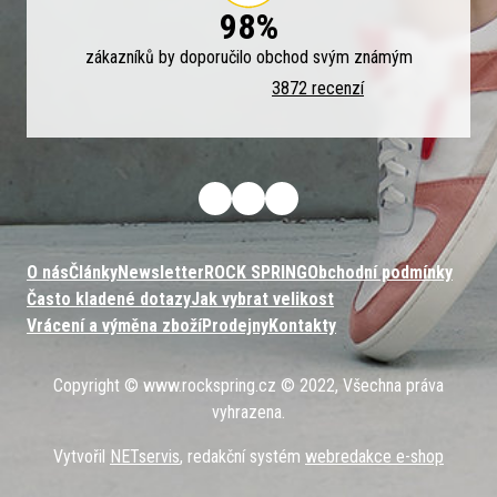
98%
zákazníků by doporučilo obchod svým známým
3872 recenzí
O nás
Články
Newsletter
ROCK SPRING
Obchodní podmínky
Často kladené dotazy
Jak vybrat velikost
Vrácení a výměna zboží
Prodejny
Kontakty
Copyright © www.rockspring.cz © 2022, Všechna práva
vyhrazena.
Vytvořil
NETservis
, redakční systém
webredakce e-shop